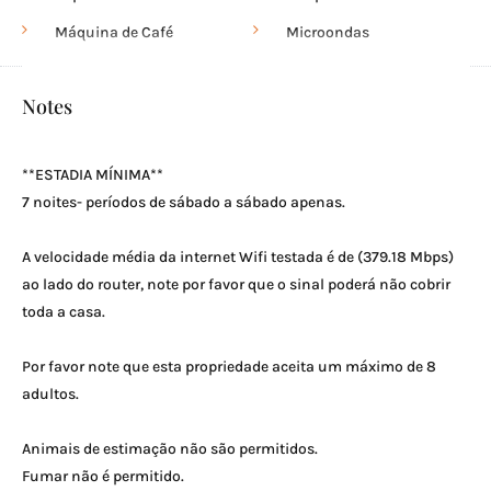
Máquina de Café
Microondas
Utensílios de Cozinha
Forno
consulte Mais informação
Notes
Loiça e Talheres
Piscina
Pátio
Tachos & Panelas
**ESTADIA MÍNIMA**
Máq. Lavar Loiça
Champô
7 noites- períodos de sábado a sábado apenas.
Essenciais
Fogão
A velocidade média da internet Wifi testada é de (379.18 Mbps)
Kit primeiros socorros
Toalhas de banho
ao lado do router, note por favor que o sinal poderá não cobrir
Frigorífico
televisão
toda a casa.
Jardim
Roupeiros
Por favor note que esta propriedade aceita um máximo de 8
Secador de Cabelo
Máq. Lavar Roupa
adultos.
Cabides
Chaleira Eléctrica
Animais de estimação não são permitidos.
Fumar não é permitido.