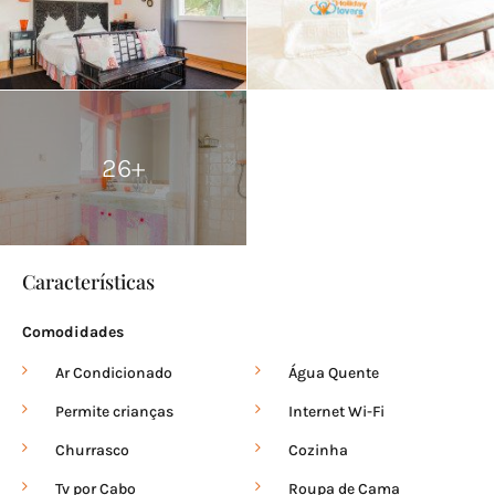
Pode chegar até nós apanhando o ferry em Setúbal (cerca de
21€ para um carro e uma pessoa) ou percorrendo uma
península (cerca de 1 hora de carro). O aeroporto de Lisboa fica a
apenas 1h30 de distância, se precisar de ajuda com o transfer,
por favor avise-nos.
Trânsito
26+
Soltroia é uma zona muito calma. A maioria das pessoas deixa
o carro em casa e desloca-se a pé ou anda de bicicleta até à
praia.
Características
Comodidades
Ar Condicionado
Água Quente
Permite crianças
Internet Wi-Fi
Churrasco
Cozinha
Tv por Cabo
Roupa de Cama