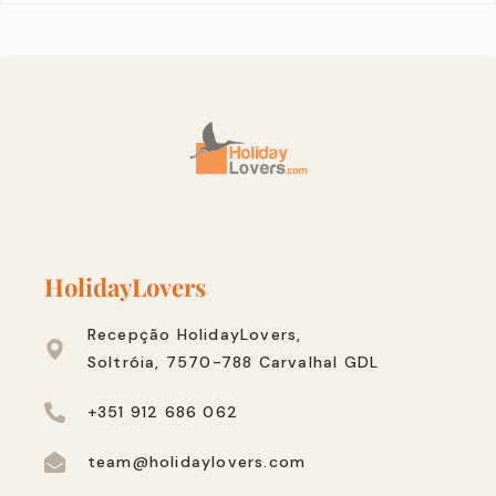
HolidayLovers
Recepção HolidayLovers,
Soltróia, 7570-788 Carvalhal GDL
+351 912 686 062
team@holidaylovers.com