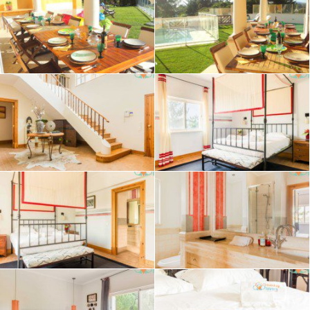
O check-in é feito na nossa recepção em Soltroia, onde a nossa
equipa está sediada. Disponíveis todos os dias durante a sua
estadia — para tudo o que precisar.
Vizinhança
Para quem não conhece Soltroia é uma zona extremamente
exclusiva e tranquila, dividida entre o rio e o oceano Atlântico,
em que ambos os lados estão servidos com uma ampla praia de
areia branca e águas calmas. Na urbanização, encontra um
mini mercado e um café, e nas suas proximidades encontra um
campo de golfe, uma marina, o casino, ruínas romanas, muitos
restaurantes, etc.
Pode encontrar toda a informação num Guia que fornecemos
após a conclusão da reserva.
Acesso
As nossas casas estão localizadas em Soltroia que ficam a 7
minutos de carro de Tróia e a 15 minutos de carro da Comporta.