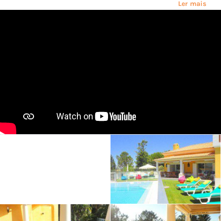
Ler mais
cobrir toda a casa.
Por favor note que esta propriedade aceita um máximo de 8
adultos.
Animais não são permitidos.
Fumar não é permitido.
Eventos não são permitidos.
Assim como num carro, crianças de todas as idades e bebês
contam como pessoas. Mais pessoas do que o número máximo
NÃO permitido pode ser permitido na acomodação.
Taxa de late check-in: entre as 20H00 e as 24H00 é de 30€;
entre as 24H00 e as 8H00 é 45€
Por favor, note que um depósito de segurança de 1000€ será
exigido no momento do check-in (ou cartão de crédito)
21366/AL
Interação